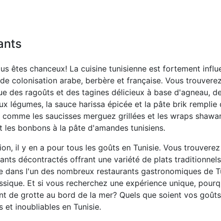
ants
vous êtes chanceux! La cuisine tunisienne est fortement influ
de colonisation arabe, berbère et française. Vous trouverez 
i que des ragoûts et des tagines délicieux à base d'agneau, 
ux légumes, la sauce harissa épicée et la pâte brik remplie
, comme les saucisses merguez grillées et les wraps shawar
et les bonbons à la pâte d'amandes tunisiens.
ion, il y en a pour tous les goûts en Tunisie. Vous trouvere
rants décontractés offrant une variété de plats traditionne
e dans l'un des nombreux restaurants gastronomiques de Tun
assique. Et si vous recherchez une expérience unique, pour
nt de grotte au bord de la mer? Quels que soient vos goûts
 et inoubliables en Tunisie.