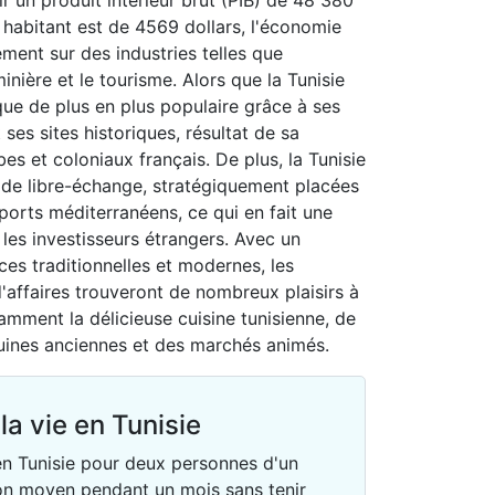
r un produit intérieur brut (PIB) de 48 380
 habitant est de 4569 dollars, l'économie
ment sur des industries telles que
 minière et le tourisme. Alors que la Tunisie
ique de plus en plus populaire grâce à ses
ses sites historiques, résultat de sa
 et coloniaux français. De plus, la Tunisie
 de libre-échange, stratégiquement placées
ports méditerranéens, ce qui en fait une
 les investisseurs étrangers. Avec un
ces traditionnelles et modernes, les
d'affaires trouveront de nombreux plaisirs à
amment la délicieuse cuisine tunisienne, de
ruines anciennes et des marchés animés.
la vie en Tunisie
 en Tunisie pour deux personnes d'un
n moyen pendant un mois sans tenir