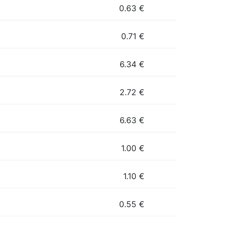
0.63
€
0.71
€
6.34
€
2.72
€
6.63
€
1.00
€
1.10
€
0.55
€