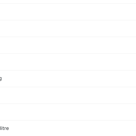
g
litre