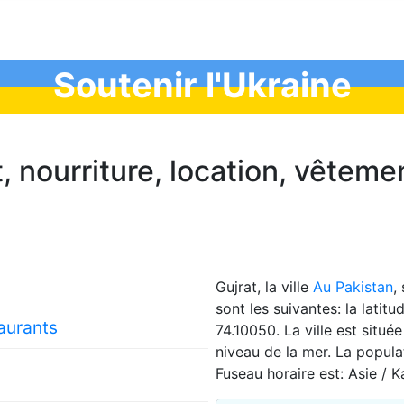
Soutenir l'Ukraine
t, nourriture, location, vêteme
Gujrat, la ville
Au Pakistan
,
sont les suivantes: la latit
taurants
74.10050. La ville est situ
niveau de la mer. La popul
Fuseau horaire est: Asie / K