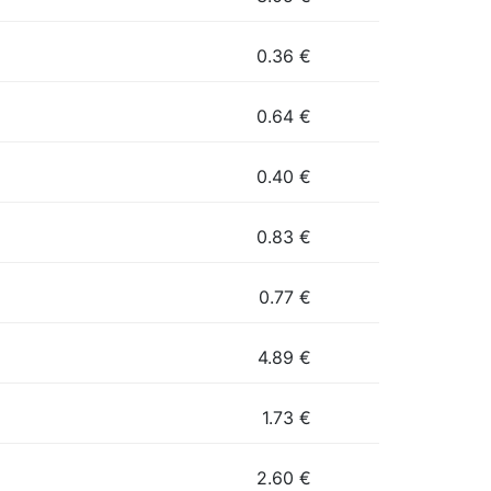
0.36
€
0.64
€
0.40
€
0.83
€
0.77
€
4.89
€
1.73
€
2.60
€