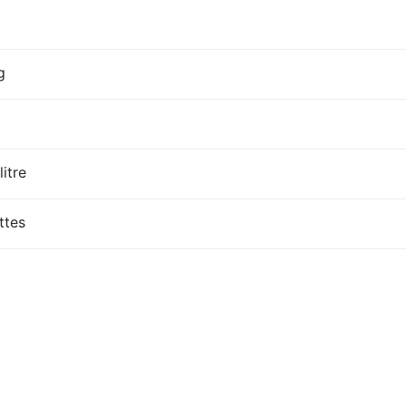
g
litre
ttes