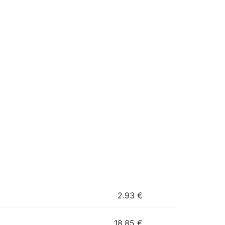
2.93
€
18.85
€