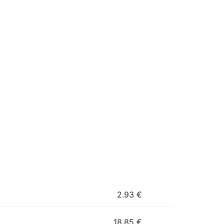
2.93
€
18.85
€