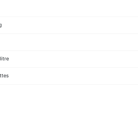
g
litre
ttes