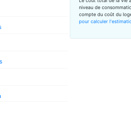
Le coût total de la vie
niveau de consommatio
compte du coût du lo
pour calculer l'estimati
s
s
a