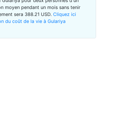
 à Gulariya pour deux personnes d'un
n moyen pendant un mois sans tenir
gement sera
388.21
USD
.
Cliquez ici
on du coût de la vie à Gulariya