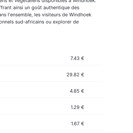
riens et végétaliens disponibles à Windhoek.
frant ainsi un goût authentique des
ns l'ensemble, les visiteurs de Windhoek
ionnels sud-africains ou explorer de
7.43
€
29.82
€
4.85
€
1.29
€
1.67
€