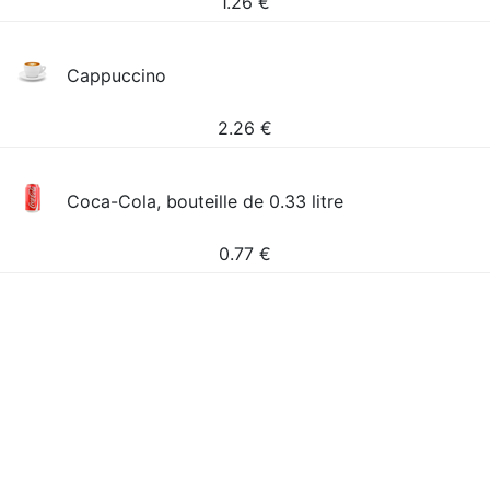
1.26
€
Cappuccino
2.26
€
Coca-Cola, bouteille de 0.33 litre
0.77
€